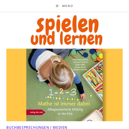
Zum
MENÜ
Inhalt
springen
BUCHBESPRECHUNGEN
/
MEDIEN