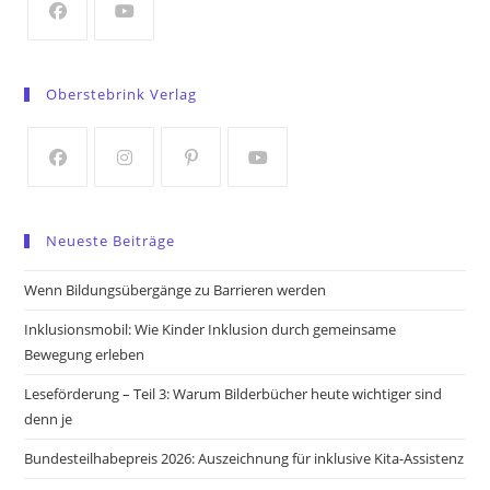
tab
Opens
Opens
in
in
Oberstebrink Verlag
a
a
new
new
tab
tab
Opens
Opens
Opens
Opens
in
in
in
in
Neueste Beiträge
a
a
a
a
new
new
new
new
Wenn Bildungsübergänge zu Barrieren werden
tab
tab
tab
tab
Inklusionsmobil: Wie Kinder Inklusion durch gemeinsame
Bewegung erleben
Leseförderung – Teil 3: Warum Bilderbücher heute wichtiger sind
denn je
Bundesteilhabepreis 2026: Auszeichnung für inklusive Kita-Assistenz