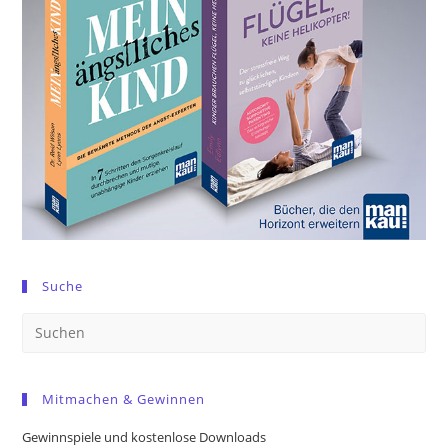
Suche
Pre
Es
to
Mitmachen & Gewinnen
clo
the
Gewinnspiele und kostenlose Downloads