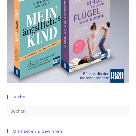
Suche
Pre
Es
to
Mitmachen & Gewinnen
clo