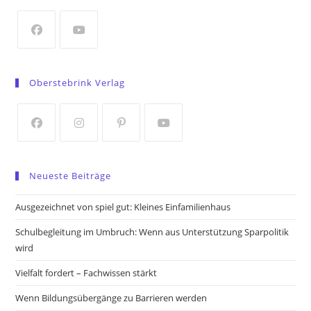
new
tab
Opens
Opens
in
in
Oberstebrink Verlag
a
a
new
new
tab
tab
Opens
Opens
Opens
Opens
in
in
in
in
Neueste Beiträge
a
a
a
a
new
new
new
new
Ausgezeichnet von spiel gut: Kleines Einfamilienhaus
tab
tab
tab
tab
Schulbegleitung im Umbruch: Wenn aus Unterstützung Sparpolitik
wird
Vielfalt fordert – Fachwissen stärkt
Wenn Bildungsübergänge zu Barrieren werden