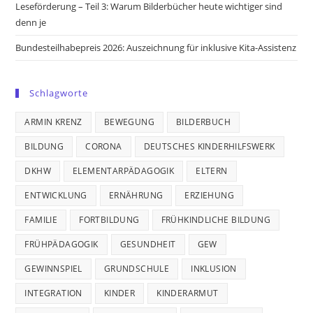
Leseförderung – Teil 3: Warum Bilderbücher heute wichtiger sind
denn je
Bundesteilhabepreis 2026: Auszeichnung für inklusive Kita-Assistenz
Schlagworte
ARMIN KRENZ
BEWEGUNG
BILDERBUCH
BILDUNG
CORONA
DEUTSCHES KINDERHILFSWERK
DKHW
ELEMENTARPÄDAGOGIK
ELTERN
ENTWICKLUNG
ERNÄHRUNG
ERZIEHUNG
FAMILIE
FORTBILDUNG
FRÜHKINDLICHE BILDUNG
FRÜHPÄDAGOGIK
GESUNDHEIT
GEW
GEWINNSPIEL
GRUNDSCHULE
INKLUSION
INTEGRATION
KINDER
KINDERARMUT