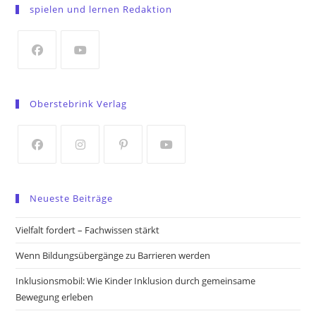
in
spielen und lernen Redaktion
a
new
tab
Opens
Opens
in
in
Oberstebrink Verlag
a
a
new
new
tab
tab
Opens
Opens
Opens
Opens
in
in
in
in
Neueste Beiträge
a
a
a
a
new
new
new
new
Vielfalt fordert – Fachwissen stärkt
tab
tab
tab
tab
Wenn Bildungsübergänge zu Barrieren werden
Inklusionsmobil: Wie Kinder Inklusion durch gemeinsame
Bewegung erleben