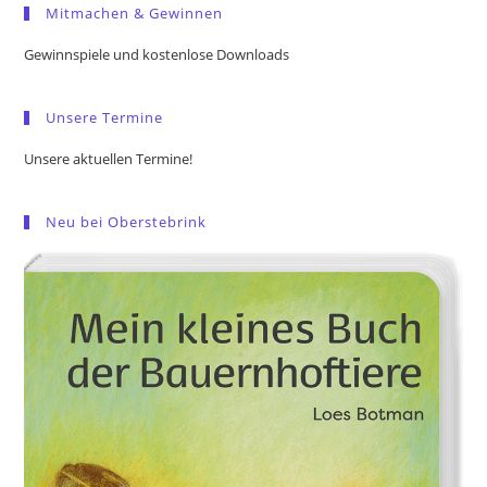
Mitmachen & Gewinnen
clo
the
Gewinnspiele und kostenlose Downloads
sea
pan
Unsere Termine
Unsere aktuellen Termine!
Neu bei Oberstebrink