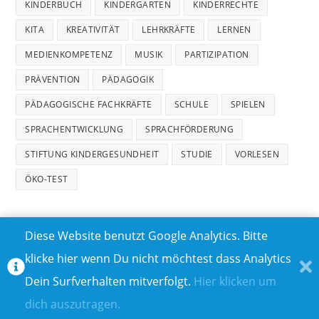
KINDERBUCH
KINDERGARTEN
KINDERRECHTE
KITA
KREATIVITÄT
LEHRKRÄFTE
LERNEN
MEDIENKOMPETENZ
MUSIK
PARTIZIPATION
PRÄVENTION
PÄDAGOGIK
PÄDAGOGISCHE FACHKRÄFTE
SCHULE
SPIELEN
SPRACHENTWICKLUNG
SPRACHFÖRDERUNG
STIFTUNG KINDERGESUNDHEIT
STUDIE
VORLESEN
ÖKO-TEST
Diese Website benutzt Google Analytics. Bitte
klicke hier wenn Du nicht möchtest dass Analytics
MEDIADATEN
DATENSCHUTZ
Dein Surfverhalten mitverfolgt.
Hier klicken um
TEILNAHMEBEDINGUNGEN FÜR GEWINNSPIELE
IMPRESSUM
dich auszutragen.
ÜBER UNS I
KONTAKT I
© COPYRIGHT 2023