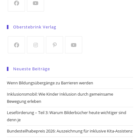
tab
Opens
Opens
in
in
Oberstebrink Verlag
a
a
new
new
tab
tab
Opens
Opens
Opens
Opens
in
in
in
in
Neueste Beiträge
a
a
a
a
new
new
new
new
Wenn Bildungsübergänge zu Barrieren werden
tab
tab
tab
tab
Inklusionsmobil: Wie Kinder Inklusion durch gemeinsame
Bewegung erleben
Leseförderung – Teil 3: Warum Bilderbücher heute wichtiger sind
denn je
Bundesteilhabepreis 2026: Auszeichnung für inklusive Kita-Assistenz