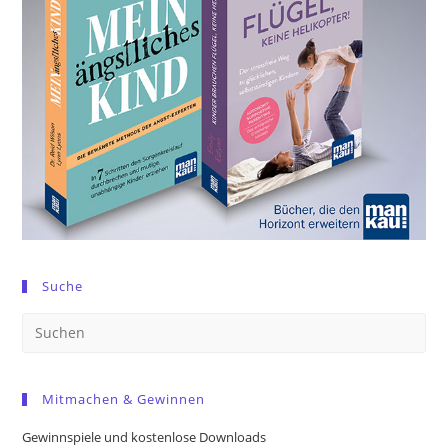
Suche
Pre
Es
to
Mitmachen & Gewinnen
clo
the
Gewinnspiele und kostenlose Downloads