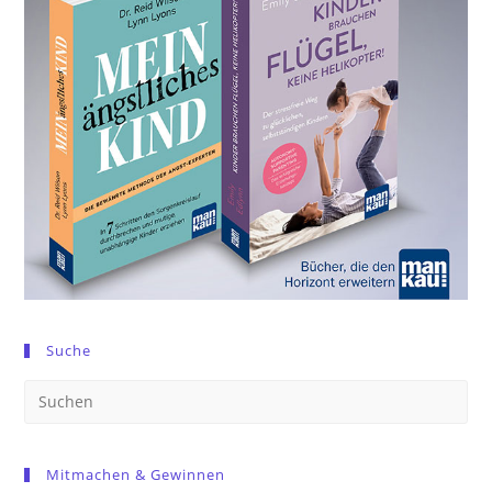
Suche
Pre
Es
to
Mitmachen & Gewinnen
clo