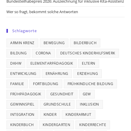
Bundesteilhabepreis 2026: Auszeichnung für inklusive Kita-Assistenz
Wer so fragt, bekommt solche Antworten
Schlagworte
ARMIN KRENZ
BEWEGUNG
BILDERBUCH
BILDUNG
CORONA
DEUTSCHES KINDERHILFSWERK
DKHW
ELEMENTARPÄDAGOGIK
ELTERN
ENTWICKLUNG
ERNÄHRUNG
ERZIEHUNG
FAMILIE
FORTBILDUNG
FRÜHKINDLICHE BILDUNG
FRÜHPÄDAGOGIK
GESUNDHEIT
GEW
GEWINNSPIEL
GRUNDSCHULE
INKLUSION
INTEGRATION
KINDER
KINDERARMUT
KINDERBUCH
KINDERGARTEN
KINDERRECHTE