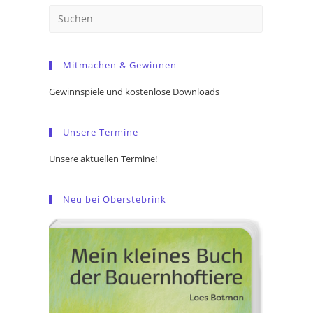
Press
Escape
to
Mitmachen & Gewinnen
close
the
Gewinnspiele und kostenlose Downloads
search
panel.
Unsere Termine
Unsere aktuellen Termine!
Neu bei Oberstebrink