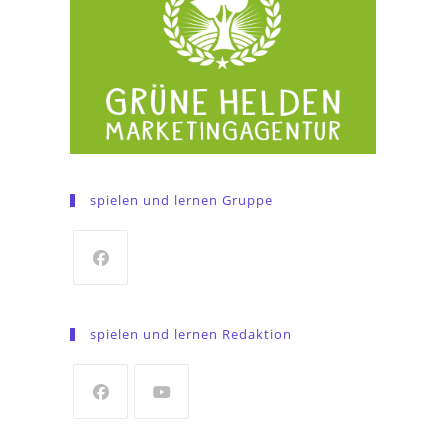
spielen und lernen Gruppe
Opens
in
spielen und lernen Redaktion
a
new
tab
Opens
Opens