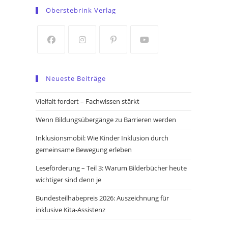
in
in
Oberstebrink Verlag
a
a
new
new
tab
tab
Opens
Opens
Opens
Opens
in
in
in
in
Neueste Beiträge
a
a
a
a
new
new
new
new
Vielfalt fordert – Fachwissen stärkt
tab
tab
tab
tab
Wenn Bildungsübergänge zu Barrieren werden
Inklusionsmobil: Wie Kinder Inklusion durch
gemeinsame Bewegung erleben
Leseförderung – Teil 3: Warum Bilderbücher heute
wichtiger sind denn je
Bundesteilhabepreis 2026: Auszeichnung für
inklusive Kita-Assistenz