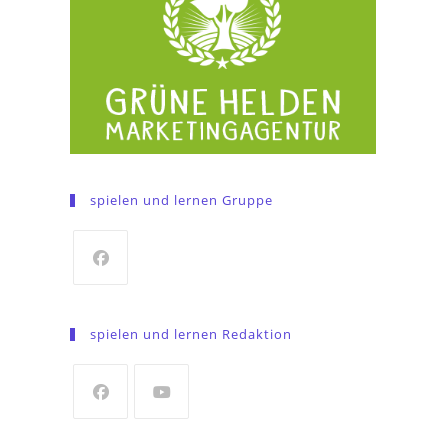
spielen und lernen Gruppe
Opens
in
spielen und lernen Redaktion
a
new
tab
Opens
Opens