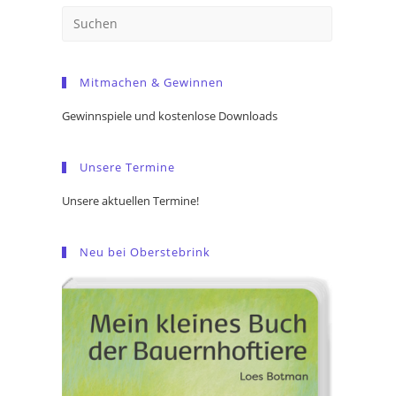
Press
Escape
to
Mitmachen & Gewinnen
close
the
Gewinnspiele und kostenlose Downloads
search
panel.
Unsere Termine
Unsere aktuellen Termine!
Neu bei Oberstebrink