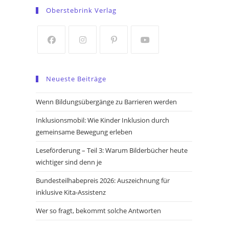
in
in
Oberstebrink Verlag
a
a
new
new
tab
tab
Opens
Opens
Opens
Opens
in
in
in
in
Neueste Beiträge
a
a
a
a
new
new
new
new
Wenn Bildungsübergänge zu Barrieren werden
tab
tab
tab
tab
Inklusionsmobil: Wie Kinder Inklusion durch
gemeinsame Bewegung erleben
Leseförderung – Teil 3: Warum Bilderbücher heute
wichtiger sind denn je
Bundesteilhabepreis 2026: Auszeichnung für
inklusive Kita-Assistenz
Wer so fragt, bekommt solche Antworten