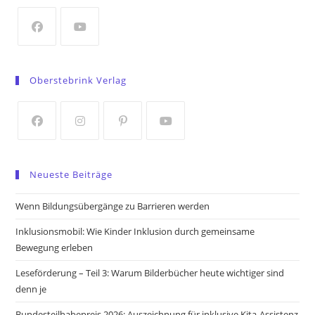
new
tab
Opens
Opens
in
in
Oberstebrink Verlag
a
a
new
new
tab
tab
Opens
Opens
Opens
Opens
in
in
in
in
Neueste Beiträge
a
a
a
a
new
new
new
new
Wenn Bildungsübergänge zu Barrieren werden
tab
tab
tab
tab
Inklusionsmobil: Wie Kinder Inklusion durch gemeinsame
Bewegung erleben
Leseförderung – Teil 3: Warum Bilderbücher heute wichtiger sind
denn je
Bundesteilhabepreis 2026: Auszeichnung für inklusive Kita-Assistenz