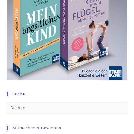
Suche
Pre
Es
to
Mitmachen & Gewinnen
clo