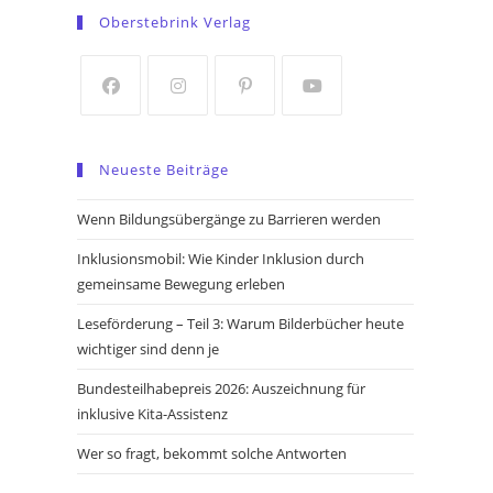
in
in
Oberstebrink Verlag
a
a
new
new
tab
tab
Opens
Opens
Opens
Opens
in
in
in
in
Neueste Beiträge
a
a
a
a
new
new
new
new
Wenn Bildungsübergänge zu Barrieren werden
tab
tab
tab
tab
Inklusionsmobil: Wie Kinder Inklusion durch
gemeinsame Bewegung erleben
Leseförderung – Teil 3: Warum Bilderbücher heute
wichtiger sind denn je
Bundesteilhabepreis 2026: Auszeichnung für
inklusive Kita-Assistenz
Wer so fragt, bekommt solche Antworten