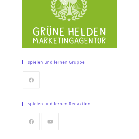
spielen und lernen Gruppe
Opens
in
spielen und lernen Redaktion
a
new
tab
Opens
Opens