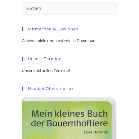
Press
Escape
to
Mitmachen & Gewinnen
close
the
Gewinnspiele und kostenlose Downloads
search
panel.
Unsere Termine
Unsere aktuellen Termine!
Neu bei Oberstebrink