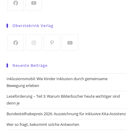
tab
Opens
Opens
in
in
Oberstebrink Verlag
a
a
new
new
tab
tab
Opens
Opens
Opens
Opens
in
in
in
in
Neueste Beiträge
a
a
a
a
new
new
new
new
Inklusionsmobil: Wie Kinder Inklusion durch gemeinsame
tab
tab
tab
tab
Bewegung erleben
Leseförderung – Teil 3: Warum Bilderbücher heute wichtiger sind
denn je
Bundesteilhabepreis 2026: Auszeichnung für inklusive Kita-Assistenz
Wer so fragt, bekommt solche Antworten