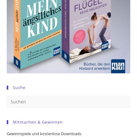
Suche
Pre
Es
to
Mitmachen & Gewinnen
clo
the
Gewinnspiele und kostenlose Downloads