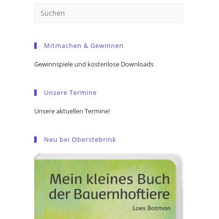
Press
Escape
to
Mitmachen & Gewinnen
close
the
Gewinnspiele und kostenlose Downloads
search
panel.
Unsere Termine
Unsere aktuellen Termine!
Neu bei Oberstebrink