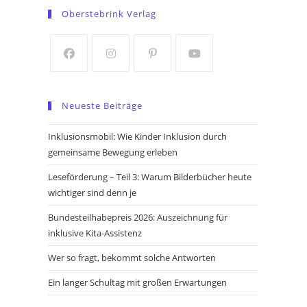
in
in
Oberstebrink Verlag
a
a
new
new
tab
tab
Opens
Opens
Opens
Opens
in
in
in
in
Neueste Beiträge
a
a
a
a
new
new
new
new
Inklusionsmobil: Wie Kinder Inklusion durch
tab
tab
tab
tab
gemeinsame Bewegung erleben
Leseförderung – Teil 3: Warum Bilderbücher heute
wichtiger sind denn je
Bundesteilhabepreis 2026: Auszeichnung für
inklusive Kita-Assistenz
Wer so fragt, bekommt solche Antworten
Ein langer Schultag mit großen Erwartungen