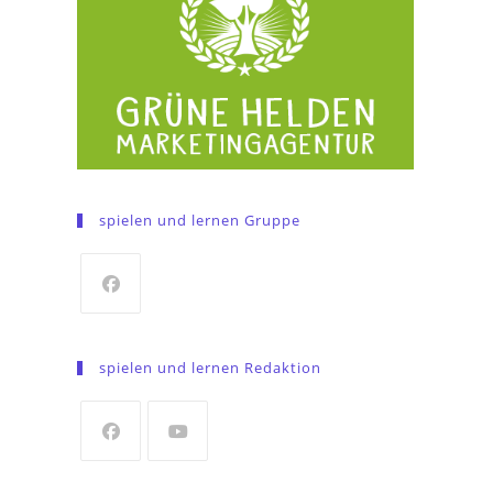
spielen und lernen Gruppe
Opens
in
spielen und lernen Redaktion
a
new
tab
Opens
Opens