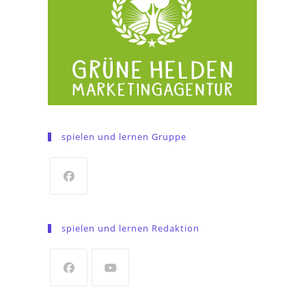
spielen und lernen Gruppe
Opens
in
spielen und lernen Redaktion
a
new
tab
Opens
Opens