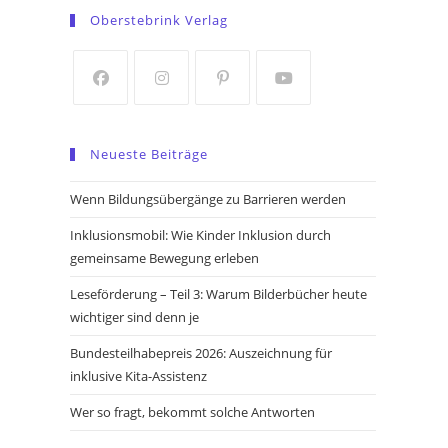
in
in
Oberstebrink Verlag
a
a
new
new
tab
tab
Opens
Opens
Opens
Opens
in
in
in
in
Neueste Beiträge
a
a
a
a
new
new
new
new
Wenn Bildungsübergänge zu Barrieren werden
tab
tab
tab
tab
Inklusionsmobil: Wie Kinder Inklusion durch
gemeinsame Bewegung erleben
Leseförderung – Teil 3: Warum Bilderbücher heute
wichtiger sind denn je
Bundesteilhabepreis 2026: Auszeichnung für
inklusive Kita-Assistenz
Wer so fragt, bekommt solche Antworten