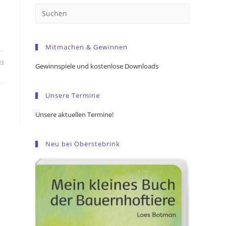
Press
n
Escape
to
Mitmachen & Gewinnen
close
the
22
Gewinnspiele und kostenlose Downloads
search
panel.
Unsere Termine
Unsere aktuellen Termine!
Neu bei Oberstebrink