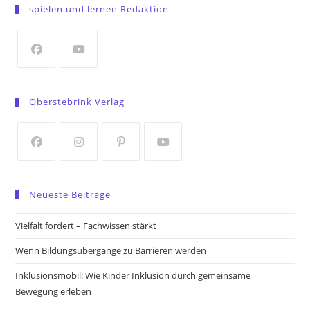
in
spielen und lernen Redaktion
a
new
tab
Opens
Opens
in
in
Oberstebrink Verlag
a
a
new
new
tab
tab
Opens
Opens
Opens
Opens
in
in
in
in
Neueste Beiträge
a
a
a
a
new
new
new
new
Vielfalt fordert – Fachwissen stärkt
tab
tab
tab
tab
Wenn Bildungsübergänge zu Barrieren werden
Inklusionsmobil: Wie Kinder Inklusion durch gemeinsame
Bewegung erleben