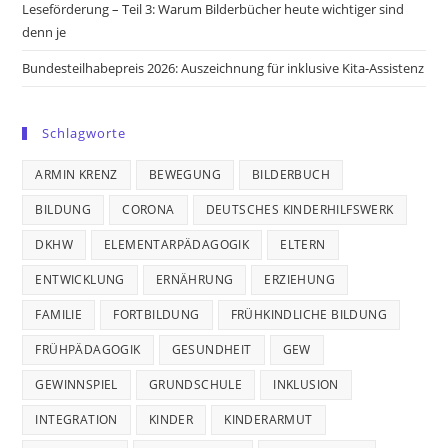
Leseförderung – Teil 3: Warum Bilderbücher heute wichtiger sind
denn je
Bundesteilhabepreis 2026: Auszeichnung für inklusive Kita-Assistenz
Schlagworte
ARMIN KRENZ
BEWEGUNG
BILDERBUCH
BILDUNG
CORONA
DEUTSCHES KINDERHILFSWERK
DKHW
ELEMENTARPÄDAGOGIK
ELTERN
ENTWICKLUNG
ERNÄHRUNG
ERZIEHUNG
FAMILIE
FORTBILDUNG
FRÜHKINDLICHE BILDUNG
FRÜHPÄDAGOGIK
GESUNDHEIT
GEW
GEWINNSPIEL
GRUNDSCHULE
INKLUSION
INTEGRATION
KINDER
KINDERARMUT