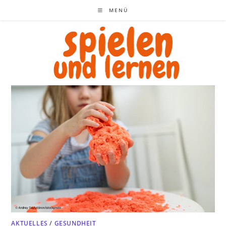
Zum
MENÜ
Inhalt
springen
AKTUELLES
/
GESUNDHEIT