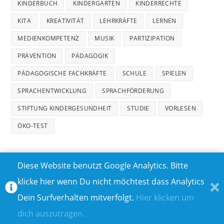
KINDERBUCH
KINDERGARTEN
KINDERRECHTE
KITA
KREATIVITÄT
LEHRKRÄFTE
LERNEN
MEDIENKOMPETENZ
MUSIK
PARTIZIPATION
PRÄVENTION
PÄDAGOGIK
PÄDAGOGISCHE FACHKRÄFTE
SCHULE
SPIELEN
SPRACHENTWICKLUNG
SPRACHFÖRDERUNG
STIFTUNG KINDERGESUNDHEIT
STUDIE
VORLESEN
ÖKO-TEST
Diese Website benutzt Google Analytics. Bitte
klicke hier wenn Du nicht möchtest dass Analytics
MEDIADATEN
DATENSCHUTZ
Dein Surfverhalten mitverfolgt.
Hier klicken um
TEILNAHMEBEDINGUNGEN FÜR GEWINNSPIELE
IMPRESSUM
dich auszutragen.
ÜBER UNS I
KONTAKT I
© COPYRIGHT 2023