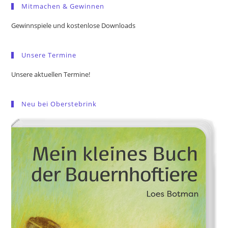
Mitmachen & Gewinnen
clo
the
Gewinnspiele und kostenlose Downloads
sea
pan
Unsere Termine
Unsere aktuellen Termine!
Neu bei Oberstebrink