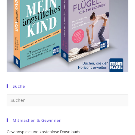
Suche
Pre
Es
to
Mitmachen & Gewinnen
clo
the
Gewinnspiele und kostenlose Downloads