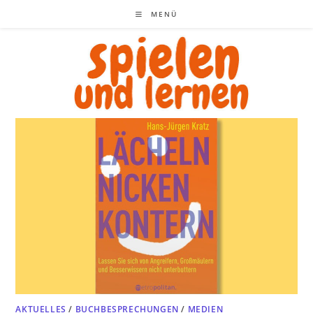
Zum
MENÜ
Inhalt
springen
AKTUELLES
/
BUCHBESPRECHUNGEN
/
MEDIEN