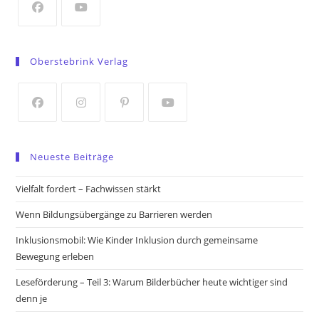
tab
Opens
Opens
in
in
Oberstebrink Verlag
a
a
new
new
tab
tab
Opens
Opens
Opens
Opens
in
in
in
in
Neueste Beiträge
a
a
a
a
new
new
new
new
Vielfalt fordert – Fachwissen stärkt
tab
tab
tab
tab
Wenn Bildungsübergänge zu Barrieren werden
Inklusionsmobil: Wie Kinder Inklusion durch gemeinsame
Bewegung erleben
Leseförderung – Teil 3: Warum Bilderbücher heute wichtiger sind
denn je