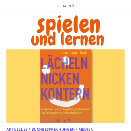
Zum
MENÜ
Inhalt
springen
AKTUELLES
/
BUCHBESPRECHUNGEN
/
MEDIEN