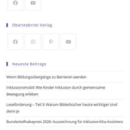
tab
Opens
Opens
in
in
Oberstebrink Verlag
a
a
new
new
tab
tab
Opens
Opens
Opens
Opens
in
in
in
in
Neueste Beiträge
a
a
a
a
new
new
new
new
Wenn Bildungsübergänge zu Barrieren werden
tab
tab
tab
tab
Inklusionsmobil: Wie Kinder Inklusion durch gemeinsame
Bewegung erleben
Leseförderung – Teil 3: Warum Bilderbücher heute wichtiger sind
denn je
Bundesteilhabepreis 2026: Auszeichnung für inklusive Kita-Assistenz