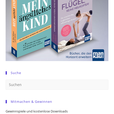
Suche
Pre
Es
to
Mitmachen & Gewinnen
clo
the
Gewinnspiele und kostenlose Downloads