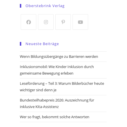
in
in
Oberstebrink Verlag
a
a
new
new
tab
tab
Opens
Opens
Opens
Opens
in
in
in
in
Neueste Beiträge
a
a
a
a
new
new
new
new
Wenn Bildungsübergänge zu Barrieren werden
tab
tab
tab
tab
Inklusionsmobil: Wie Kinder Inklusion durch
gemeinsame Bewegung erleben
Leseförderung – Teil 3: Warum Bilderbücher heute
wichtiger sind denn je
Bundesteilhabepreis 2026: Auszeichnung für
inklusive Kita-Assistenz
Wer so fragt, bekommt solche Antworten