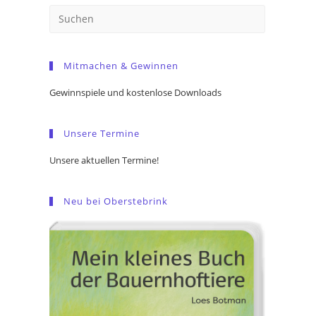
Press
Escape
to
Mitmachen & Gewinnen
close
the
Gewinnspiele und kostenlose Downloads
search
panel.
Unsere Termine
Unsere aktuellen Termine!
Neu bei Oberstebrink