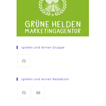
spielen und lernen Gruppe
Opens
in
spielen und lernen Redaktion
a
new
tab
Opens
Opens