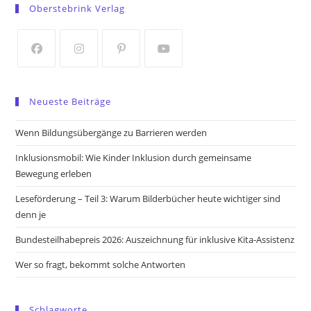
Oberstebrink Verlag
a
a
new
new
tab
tab
Opens
Opens
Opens
Opens
in
in
in
in
Neueste Beiträge
a
a
a
a
new
new
new
new
Wenn Bildungsübergänge zu Barrieren werden
tab
tab
tab
tab
Inklusionsmobil: Wie Kinder Inklusion durch gemeinsame
Bewegung erleben
Leseförderung – Teil 3: Warum Bilderbücher heute wichtiger sind
denn je
Bundesteilhabepreis 2026: Auszeichnung für inklusive Kita-Assistenz
Wer so fragt, bekommt solche Antworten
Schlagworte