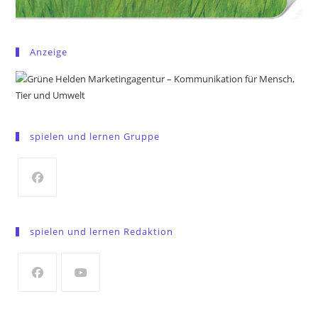
Anzeige
spielen und lernen Gruppe
Opens
in
spielen und lernen Redaktion
a
new
tab
Opens
Opens
in
in