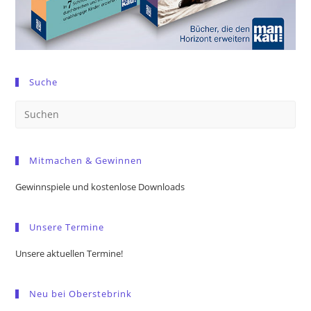
Suche
Pre
Es
to
Mitmachen & Gewinnen
clo
the
Gewinnspiele und kostenlose Downloads
sea
pan
Unsere Termine
Unsere aktuellen Termine!
Neu bei Oberstebrink