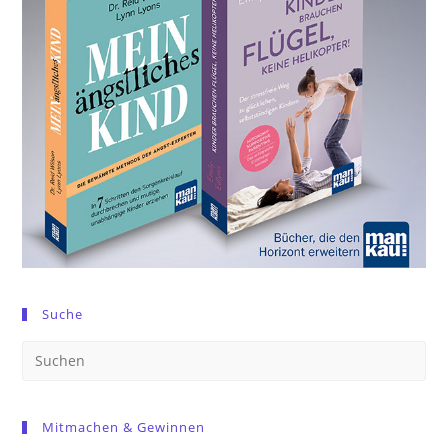
Suche
Pre
Es
to
Mitmachen & Gewinnen
clo