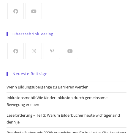
new
tab
Opens
Opens
in
in
Oberstebrink Verlag
a
a
new
new
tab
tab
Opens
Opens
Opens
Opens
in
in
in
in
Neueste Beiträge
a
a
a
a
new
new
new
new
Wenn Bildungsübergänge zu Barrieren werden
tab
tab
tab
tab
Inklusionsmobil: Wie Kinder Inklusion durch gemeinsame
Bewegung erleben
Leseförderung – Teil 3: Warum Bilderbücher heute wichtiger sind
denn je
Bundesteilhabepreis 2026: Auszeichnung für inklusive Kita-Assistenz