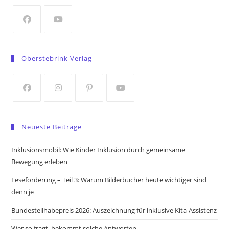
new
tab
Opens
Opens
in
in
Oberstebrink Verlag
a
a
new
new
tab
tab
Opens
Opens
Opens
Opens
in
in
in
in
Neueste Beiträge
a
a
a
a
new
new
new
new
Inklusionsmobil: Wie Kinder Inklusion durch gemeinsame
tab
tab
tab
tab
Bewegung erleben
Leseförderung – Teil 3: Warum Bilderbücher heute wichtiger sind
denn je
Bundesteilhabepreis 2026: Auszeichnung für inklusive Kita-Assistenz
Wer so fragt, bekommt solche Antworten