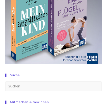
Suche
Pre
Es
to
Mitmachen & Gewinnen
clo