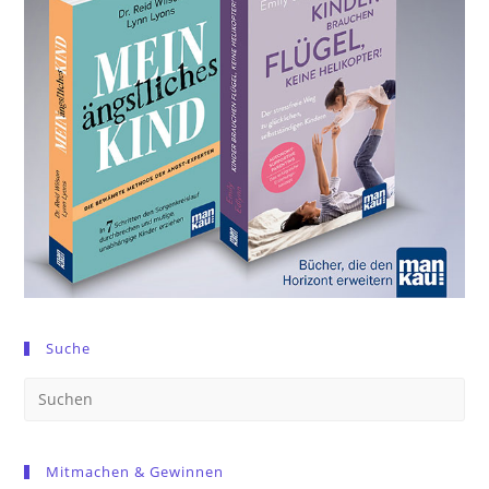
Suche
Pre
Es
to
Mitmachen & Gewinnen
clo