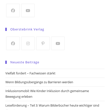
new
tab
Opens
Opens
in
in
Oberstebrink Verlag
a
a
new
new
tab
tab
Opens
Opens
Opens
Opens
in
in
in
in
Neueste Beiträge
a
a
a
a
new
new
new
new
Vielfalt fordert – Fachwissen stärkt
tab
tab
tab
tab
Wenn Bildungsübergänge zu Barrieren werden
Inklusionsmobil: Wie Kinder Inklusion durch gemeinsame
Bewegung erleben
Leseförderung – Teil 3: Warum Bilderbücher heute wichtiger sind