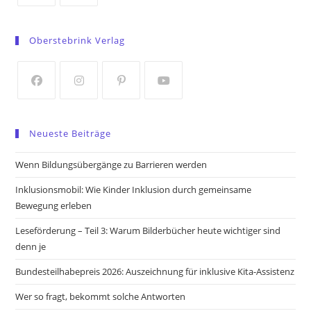
Opens
Opens
in
in
Oberstebrink Verlag
a
a
new
new
tab
tab
Opens
Opens
Opens
Opens
in
in
in
in
Neueste Beiträge
a
a
a
a
new
new
new
new
Wenn Bildungsübergänge zu Barrieren werden
tab
tab
tab
tab
Inklusionsmobil: Wie Kinder Inklusion durch gemeinsame
Bewegung erleben
Leseförderung – Teil 3: Warum Bilderbücher heute wichtiger sind
denn je
Bundesteilhabepreis 2026: Auszeichnung für inklusive Kita-Assistenz
Wer so fragt, bekommt solche Antworten