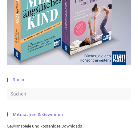
Suche
Pre
Es
to
Mitmachen & Gewinnen
clo
the
Gewinnspiele und kostenlose Downloads
sea
pan