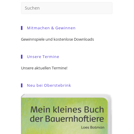
Press
Escape
to
Mitmachen & Gewinnen
close
the
Gewinnspiele und kostenlose Downloads
search
panel.
Unsere Termine
Unsere aktuellen Termine!
Neu bei Oberstebrink