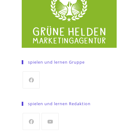
spielen und lernen Gruppe
Opens
in
spielen und lernen Redaktion
a
new
tab
Opens
Opens