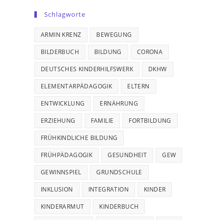
Schlagworte
ARMIN KRENZ
BEWEGUNG
BILDERBUCH
BILDUNG
CORONA
DEUTSCHES KINDERHILFSWERK
DKHW
ELEMENTARPÄDAGOGIK
ELTERN
ENTWICKLUNG
ERNÄHRUNG
ERZIEHUNG
FAMILIE
FORTBILDUNG
FRÜHKINDLICHE BILDUNG
FRÜHPÄDAGOGIK
GESUNDHEIT
GEW
GEWINNSPIEL
GRUNDSCHULE
INKLUSION
INTEGRATION
KINDER
KINDERARMUT
KINDERBUCH