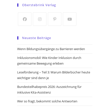
in
in
Oberstebrink Verlag
a
a
new
new
tab
tab
Opens
Opens
Opens
Opens
in
in
in
in
Neueste Beiträge
a
a
a
a
new
new
new
new
Wenn Bildungsübergänge zu Barrieren werden
tab
tab
tab
tab
Inklusionsmobil: Wie Kinder Inklusion durch
gemeinsame Bewegung erleben
Leseförderung – Teil 3: Warum Bilderbücher heute
wichtiger sind denn je
Bundesteilhabepreis 2026: Auszeichnung für
inklusive Kita-Assistenz
Wer so fragt, bekommt solche Antworten