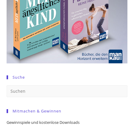
Suche
Pre
Es
to
Mitmachen & Gewinnen
clo
the
Gewinnspiele und kostenlose Downloads
sea
pan