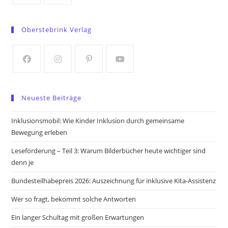
Opens
Opens
in
in
Oberstebrink Verlag
a
a
new
new
tab
tab
Opens
Opens
Opens
Opens
in
in
in
in
Neueste Beiträge
a
a
a
a
new
new
new
new
Inklusionsmobil: Wie Kinder Inklusion durch gemeinsame
tab
tab
tab
tab
Bewegung erleben
Leseförderung – Teil 3: Warum Bilderbücher heute wichtiger sind
denn je
Bundesteilhabepreis 2026: Auszeichnung für inklusive Kita-Assistenz
Wer so fragt, bekommt solche Antworten
Ein langer Schultag mit großen Erwartungen