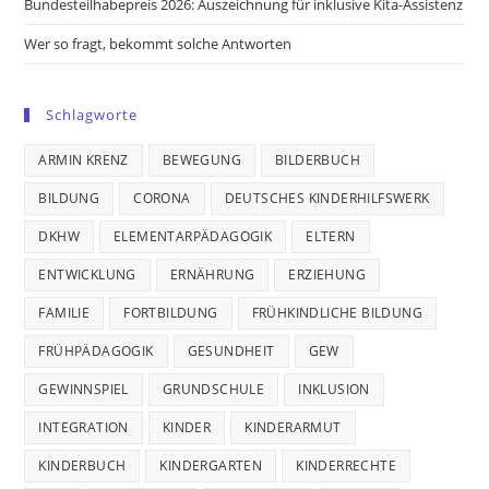
Bundesteilhabepreis 2026: Auszeichnung für inklusive Kita-Assistenz
Wer so fragt, bekommt solche Antworten
Schlagworte
ARMIN KRENZ
BEWEGUNG
BILDERBUCH
BILDUNG
CORONA
DEUTSCHES KINDERHILFSWERK
DKHW
ELEMENTARPÄDAGOGIK
ELTERN
ENTWICKLUNG
ERNÄHRUNG
ERZIEHUNG
FAMILIE
FORTBILDUNG
FRÜHKINDLICHE BILDUNG
FRÜHPÄDAGOGIK
GESUNDHEIT
GEW
GEWINNSPIEL
GRUNDSCHULE
INKLUSION
INTEGRATION
KINDER
KINDERARMUT
KINDERBUCH
KINDERGARTEN
KINDERRECHTE