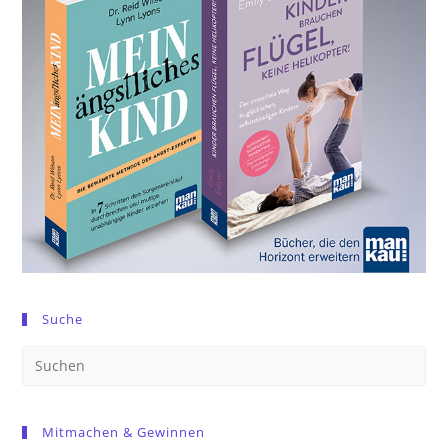
Suche
Pre
Es
to
Mitmachen & Gewinnen
clo