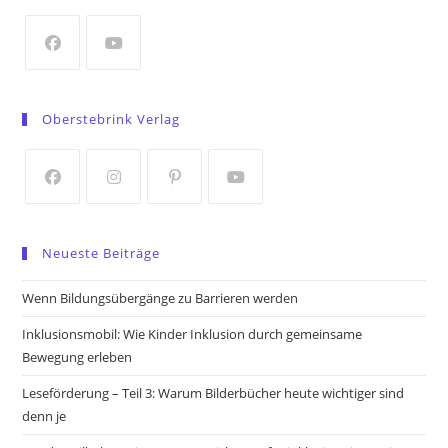
new
tab
Opens
Opens
in
in
Oberstebrink Verlag
a
a
new
new
tab
tab
Opens
Opens
Opens
Opens
in
in
in
in
Neueste Beiträge
a
a
a
a
new
new
new
new
Wenn Bildungsübergänge zu Barrieren werden
tab
tab
tab
tab
Inklusionsmobil: Wie Kinder Inklusion durch gemeinsame
Bewegung erleben
Leseförderung – Teil 3: Warum Bilderbücher heute wichtiger sind
denn je