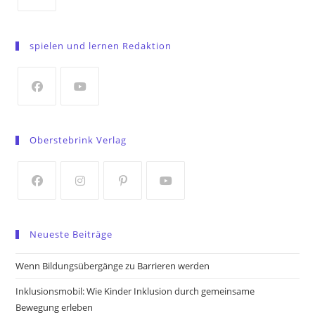
Opens
in
spielen und lernen Redaktion
a
new
tab
Opens
Opens
in
in
Oberstebrink Verlag
a
a
new
new
tab
tab
Opens
Opens
Opens
Opens
in
in
in
in
Neueste Beiträge
a
a
a
a
new
new
new
new
Wenn Bildungsübergänge zu Barrieren werden
tab
tab
tab
tab
Inklusionsmobil: Wie Kinder Inklusion durch gemeinsame
Bewegung erleben