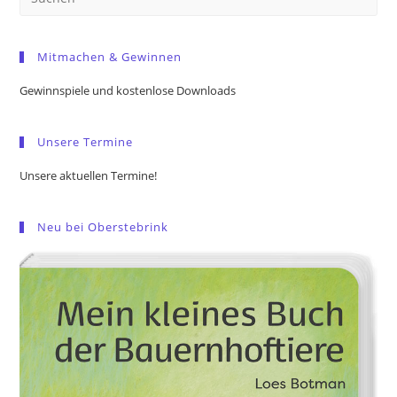
Es
to
Mitmachen & Gewinnen
clo
the
Gewinnspiele und kostenlose Downloads
sea
pan
Unsere Termine
Unsere aktuellen Termine!
Neu bei Oberstebrink