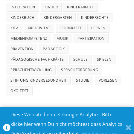
INTEGRATION
KINDER
KINDERARMUT
KINDERBUCH
KINDERGARTEN
KINDERRECHTE
KITA
KREATIVITÄT
LEHRKRÄFTE
LERNEN
MEDIENKOMPETENZ
MUSIK
PARTIZIPATION
PRÄVENTION
PÄDAGOGIK
PÄDAGOGISCHE FACHKRÄFTE
SCHULE
SPIELEN
SPRACHENTWICKLUNG
SPRACHFÖRDERUNG
STIFTUNG KINDERGESUNDHEIT
STUDIE
VORLESEN
ÖKO-TEST
Diese Website benutzt Google Analytics. Bitte
klicke hier wenn Du nicht möchtest dass Analytics
MEDIADATEN
DATENSCHUTZ
Dein Surfverhalten mitverfolgt.
Hier klicken um