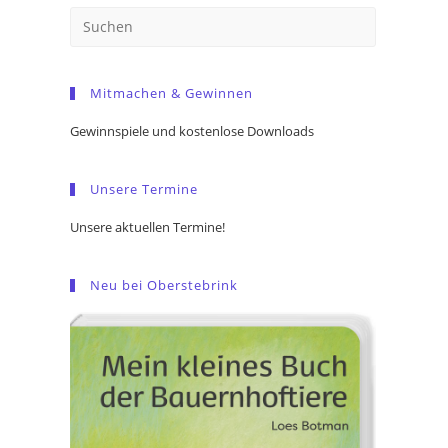
Press
Escape
to
Mitmachen & Gewinnen
close
the
Gewinnspiele und kostenlose Downloads
search
panel.
Unsere Termine
Unsere aktuellen Termine!
Neu bei Oberstebrink