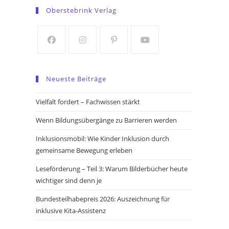
in
in
Oberstebrink Verlag
a
a
new
new
tab
tab
Opens
Opens
Opens
Opens
in
in
in
in
Neueste Beiträge
a
a
a
a
new
new
new
new
Vielfalt fordert – Fachwissen stärkt
tab
tab
tab
tab
Wenn Bildungsübergänge zu Barrieren werden
Inklusionsmobil: Wie Kinder Inklusion durch
gemeinsame Bewegung erleben
Leseförderung – Teil 3: Warum Bilderbücher heute
wichtiger sind denn je
Bundesteilhabepreis 2026: Auszeichnung für
inklusive Kita-Assistenz