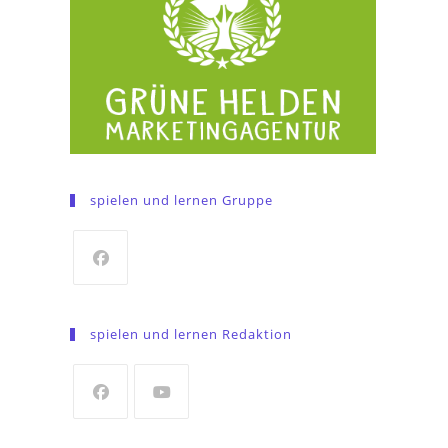
spielen und lernen Gruppe
Opens
in
spielen und lernen Redaktion
a
new
tab
Opens
Opens