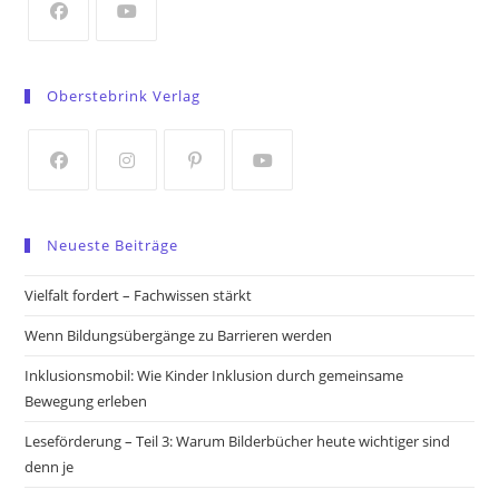
tab
Opens
Opens
in
in
Oberstebrink Verlag
a
a
new
new
tab
tab
Opens
Opens
Opens
Opens
in
in
in
in
Neueste Beiträge
a
a
a
a
new
new
new
new
Vielfalt fordert – Fachwissen stärkt
tab
tab
tab
tab
Wenn Bildungsübergänge zu Barrieren werden
Inklusionsmobil: Wie Kinder Inklusion durch gemeinsame
Bewegung erleben
Leseförderung – Teil 3: Warum Bilderbücher heute wichtiger sind
denn je