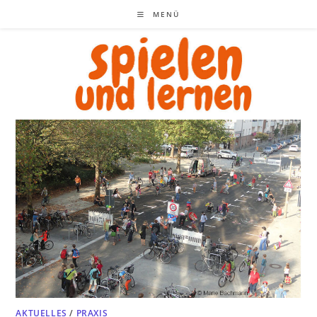
Zum
MENÜ
Inhalt
springen
AKTUELLES
/
PRAXIS