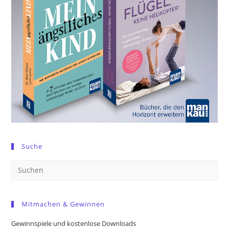
Suche
Pre
Es
to
Mitmachen & Gewinnen
clo
the
Gewinnspiele und kostenlose Downloads