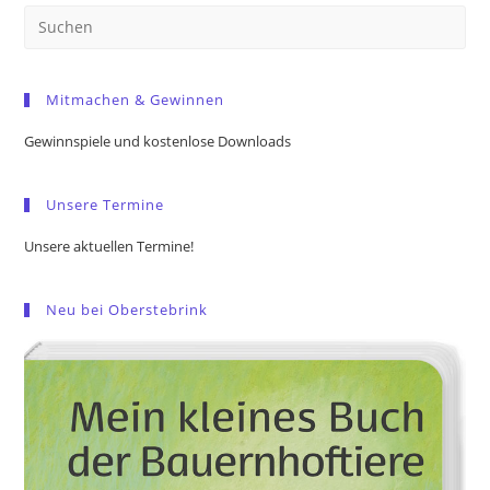
Pre
Es
to
Mitmachen & Gewinnen
clo
the
Gewinnspiele und kostenlose Downloads
sea
pan
Unsere Termine
Unsere aktuellen Termine!
Neu bei Oberstebrink