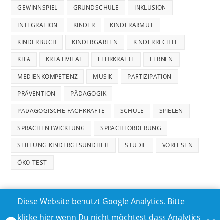
GEWINNSPIEL
GRUNDSCHULE
INKLUSION
INTEGRATION
KINDER
KINDERARMUT
KINDERBUCH
KINDERGARTEN
KINDERRECHTE
KITA
KREATIVITÄT
LEHRKRÄFTE
LERNEN
MEDIENKOMPETENZ
MUSIK
PARTIZIPATION
PRÄVENTION
PÄDAGOGIK
PÄDAGOGISCHE FACHKRÄFTE
SCHULE
SPIELEN
SPRACHENTWICKLUNG
SPRACHFÖRDERUNG
STIFTUNG KINDERGESUNDHEIT
STUDIE
VORLESEN
ÖKO-TEST
Diese Website benutzt Google Analytics. Bitte
klicke hier wenn Du nicht möchtest dass Analytics