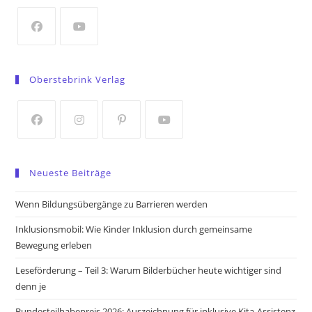
new
tab
Opens
Opens
in
in
Oberstebrink Verlag
a
a
new
new
tab
tab
Opens
Opens
Opens
Opens
in
in
in
in
Neueste Beiträge
a
a
a
a
new
new
new
new
Wenn Bildungsübergänge zu Barrieren werden
tab
tab
tab
tab
Inklusionsmobil: Wie Kinder Inklusion durch gemeinsame
Bewegung erleben
Leseförderung – Teil 3: Warum Bilderbücher heute wichtiger sind
denn je
Bundesteilhabepreis 2026: Auszeichnung für inklusive Kita-Assistenz