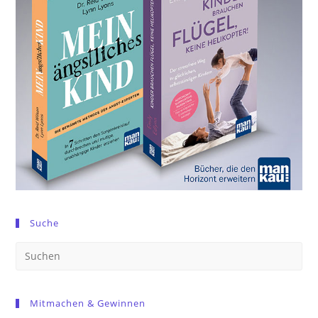
Suche
Pre
Es
to
Mitmachen & Gewinnen
clo