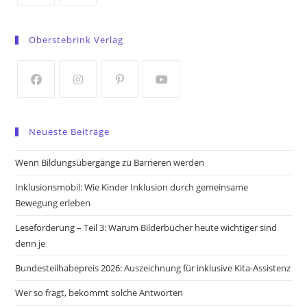
Opens
Opens
in
in
Oberstebrink Verlag
a
a
new
new
tab
tab
Opens
Opens
Opens
Opens
in
in
in
in
Neueste Beiträge
a
a
a
a
new
new
new
new
Wenn Bildungsübergänge zu Barrieren werden
tab
tab
tab
tab
Inklusionsmobil: Wie Kinder Inklusion durch gemeinsame
Bewegung erleben
Leseförderung – Teil 3: Warum Bilderbücher heute wichtiger sind
denn je
Bundesteilhabepreis 2026: Auszeichnung für inklusive Kita-Assistenz
Wer so fragt, bekommt solche Antworten