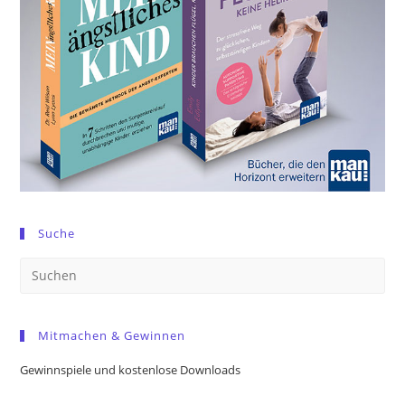
Suche
Pre
Es
to
Mitmachen & Gewinnen
clo
the
Gewinnspiele und kostenlose Downloads
sea
pan