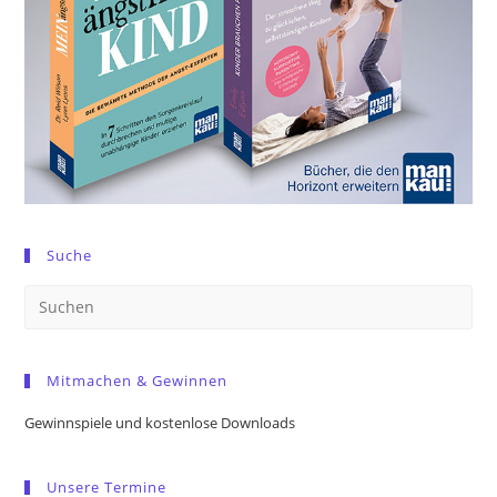
Suche
Pre
Es
to
Mitmachen & Gewinnen
clo
the
Gewinnspiele und kostenlose Downloads
sea
pan
Unsere Termine