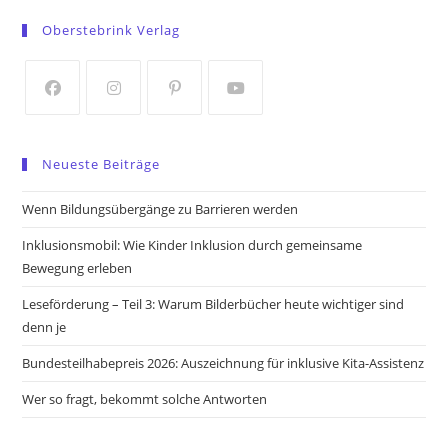
in
in
Oberstebrink Verlag
a
a
new
new
tab
tab
Opens
Opens
Opens
Opens
in
in
in
in
Neueste Beiträge
a
a
a
a
new
new
new
new
Wenn Bildungsübergänge zu Barrieren werden
tab
tab
tab
tab
Inklusionsmobil: Wie Kinder Inklusion durch gemeinsame
Bewegung erleben
Leseförderung – Teil 3: Warum Bilderbücher heute wichtiger sind
denn je
Bundesteilhabepreis 2026: Auszeichnung für inklusive Kita-Assistenz
Wer so fragt, bekommt solche Antworten