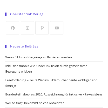
Opens
Opens
in
in
Oberstebrink Verlag
a
a
new
new
tab
tab
Opens
Opens
Opens
Opens
in
in
in
in
Neueste Beiträge
a
a
a
a
new
new
new
new
Wenn Bildungsübergänge zu Barrieren werden
tab
tab
tab
tab
Inklusionsmobil: Wie Kinder Inklusion durch gemeinsame
Bewegung erleben
Leseförderung – Teil 3: Warum Bilderbücher heute wichtiger sind
denn je
Bundesteilhabepreis 2026: Auszeichnung für inklusive Kita-Assistenz
Wer so fragt, bekommt solche Antworten