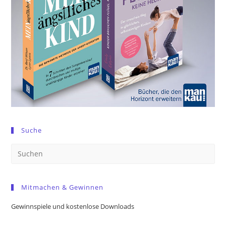
Suche
Pre
Es
to
Mitmachen & Gewinnen
clo
the
Gewinnspiele und kostenlose Downloads
sea
pan