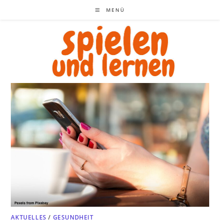
Zum
MENÜ
Inhalt
springen
AKTUELLES
/
GESUNDHEIT