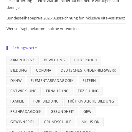
Leseförderung – Teil 3: Warum Bilderbücher heute wichtiger sind
denn je
Bundesteilhabepreis 2026: Auszeichnung für inklusive Kita-Assistenz
Wer so fragt, bekommt solche Antworten
Schlagworte
ARMIN KRENZ
BEWEGUNG
BILDERBUCH
BILDUNG
CORONA
DEUTSCHES KINDERHILFSWERK
DKHW
ELEMENTARPÄDAGOGIK
ELTERN
ENTWICKLUNG
ERNÄHRUNG
ERZIEHUNG
FAMILIE
FORTBILDUNG
FRÜHKINDLICHE BILDUNG
FRÜHPÄDAGOGIK
GESUNDHEIT
GEW
GEWINNSPIEL
GRUNDSCHULE
INKLUSION