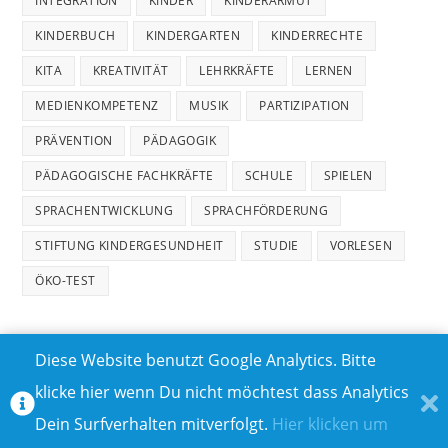
INTEGRATION
KINDER
KINDERARMUT
KINDERBUCH
KINDERGARTEN
KINDERRECHTE
KITA
KREATIVITÄT
LEHRKRÄFTE
LERNEN
MEDIENKOMPETENZ
MUSIK
PARTIZIPATION
PRÄVENTION
PÄDAGOGIK
PÄDAGOGISCHE FACHKRÄFTE
SCHULE
SPIELEN
SPRACHENTWICKLUNG
SPRACHFÖRDERUNG
STIFTUNG KINDERGESUNDHEIT
STUDIE
VORLESEN
ÖKO-TEST
Diese Website benutzt Google Analytics. Bitte
klicke hier wenn Du nicht möchtest dass Analytics
MEDIADATEN
DATENSCHUTZ
Dein Surfverhalten mitverfolgt.
Hier klicken um
TEILNAHMEBEDINGUNGEN FÜR GEWINNSPIELE
IMPRESSUM