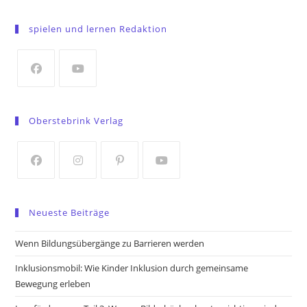
Opens
in
spielen und lernen Redaktion
a
new
tab
Opens
Opens
in
in
Oberstebrink Verlag
a
a
new
new
tab
tab
Opens
Opens
Opens
Opens
in
in
in
in
Neueste Beiträge
a
a
a
a
new
new
new
new
Wenn Bildungsübergänge zu Barrieren werden
tab
tab
tab
tab
Inklusionsmobil: Wie Kinder Inklusion durch gemeinsame
Bewegung erleben