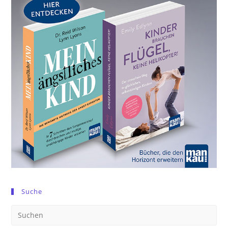
Suche
Pre
Es