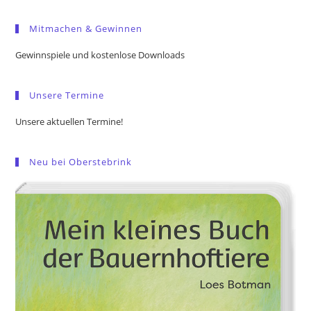
to
Mitmachen & Gewinnen
clo
the
Gewinnspiele und kostenlose Downloads
sea
pan
Unsere Termine
Unsere aktuellen Termine!
Neu bei Oberstebrink