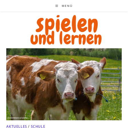
Zum
MENÜ
Inhalt
springen
AKTUELLES
/
SCHULE