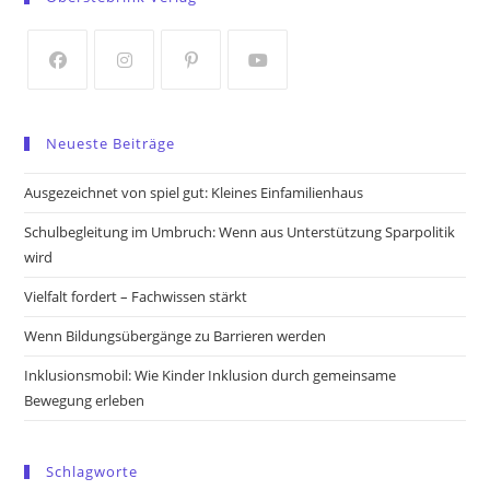
a
a
new
new
tab
tab
Opens
Opens
Opens
Opens
in
in
in
in
Neueste Beiträge
a
a
a
a
new
new
new
new
Ausgezeichnet von spiel gut: Kleines Einfamilienhaus
tab
tab
tab
tab
Schulbegleitung im Umbruch: Wenn aus Unterstützung Sparpolitik
wird
Vielfalt fordert – Fachwissen stärkt
Wenn Bildungsübergänge zu Barrieren werden
Inklusionsmobil: Wie Kinder Inklusion durch gemeinsame
Bewegung erleben
Schlagworte