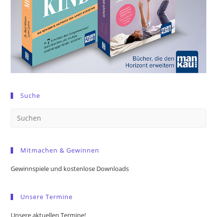
Suche
Pre
Es
to
Mitmachen & Gewinnen
clo
the
Gewinnspiele und kostenlose Downloads
sea
pan
Unsere Termine
Unsere aktuellen Termine!