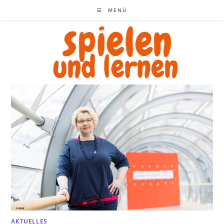
Zum
MENÜ
Inhalt
springen
AKTUELLES