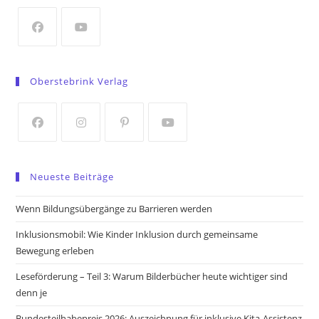
new
tab
Opens
Opens
in
in
Oberstebrink Verlag
a
a
new
new
tab
tab
Opens
Opens
Opens
Opens
in
in
in
in
Neueste Beiträge
a
a
a
a
new
new
new
new
Wenn Bildungsübergänge zu Barrieren werden
tab
tab
tab
tab
Inklusionsmobil: Wie Kinder Inklusion durch gemeinsame
Bewegung erleben
Leseförderung – Teil 3: Warum Bilderbücher heute wichtiger sind
denn je
Bundesteilhabepreis 2026: Auszeichnung für inklusive Kita-Assistenz