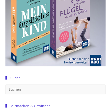
Suche
Pre
Es
to
Mitmachen & Gewinnen
clo