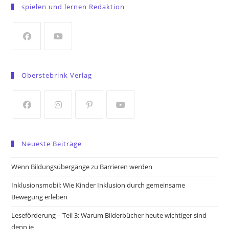
in
spielen und lernen Redaktion
a
new
tab
Opens
Opens
in
in
Oberstebrink Verlag
a
a
new
new
tab
tab
Opens
Opens
Opens
Opens
in
in
in
in
Neueste Beiträge
a
a
a
a
new
new
new
new
Wenn Bildungsübergänge zu Barrieren werden
tab
tab
tab
tab
Inklusionsmobil: Wie Kinder Inklusion durch gemeinsame
Bewegung erleben
Leseförderung – Teil 3: Warum Bilderbücher heute wichtiger sind
denn je