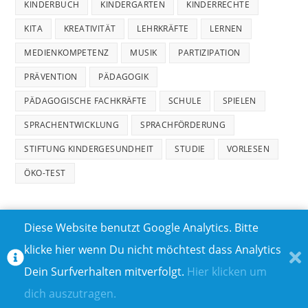
KINDERBUCH
KINDERGARTEN
KINDERRECHTE
KITA
KREATIVITÄT
LEHRKRÄFTE
LERNEN
MEDIENKOMPETENZ
MUSIK
PARTIZIPATION
PRÄVENTION
PÄDAGOGIK
PÄDAGOGISCHE FACHKRÄFTE
SCHULE
SPIELEN
SPRACHENTWICKLUNG
SPRACHFÖRDERUNG
STIFTUNG KINDERGESUNDHEIT
STUDIE
VORLESEN
ÖKO-TEST
Diese Website benutzt Google Analytics. Bitte
klicke hier wenn Du nicht möchtest dass Analytics
MEDIADATEN
DATENSCHUTZ
Dein Surfverhalten mitverfolgt.
Hier klicken um
TEILNAHMEBEDINGUNGEN FÜR GEWINNSPIELE
IMPRESSUM
dich auszutragen.
ÜBER UNS I
KONTAKT I
© COPYRIGHT 2023