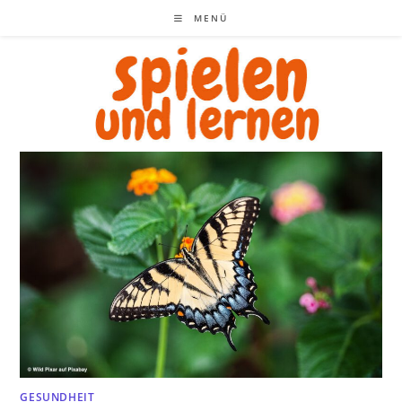
Zum
MENÜ
Inhalt
springen
GESUNDHEIT