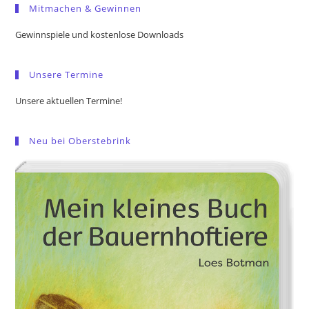
Mitmachen & Gewinnen
clo
the
Gewinnspiele und kostenlose Downloads
sea
pan
Unsere Termine
Unsere aktuellen Termine!
Neu bei Oberstebrink