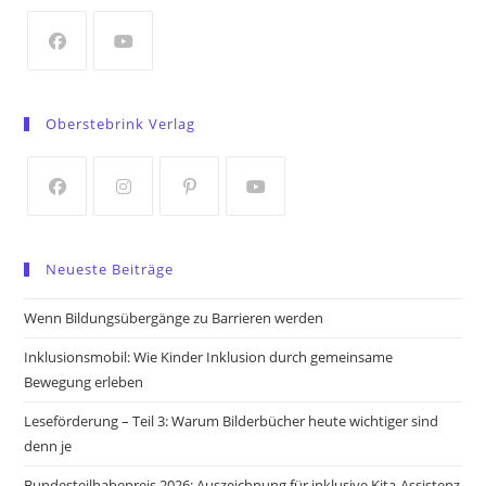
new
tab
Opens
Opens
in
in
Oberstebrink Verlag
a
a
new
new
tab
tab
Opens
Opens
Opens
Opens
in
in
in
in
Neueste Beiträge
a
a
a
a
new
new
new
new
Wenn Bildungsübergänge zu Barrieren werden
tab
tab
tab
tab
Inklusionsmobil: Wie Kinder Inklusion durch gemeinsame
Bewegung erleben
Leseförderung – Teil 3: Warum Bilderbücher heute wichtiger sind
denn je
Bundesteilhabepreis 2026: Auszeichnung für inklusive Kita-Assistenz