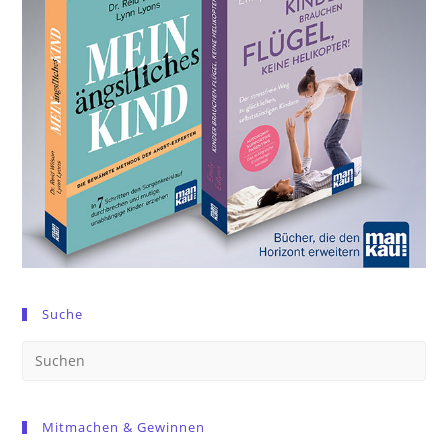
Suche
Pre
Es
to
Mitmachen & Gewinnen
clo