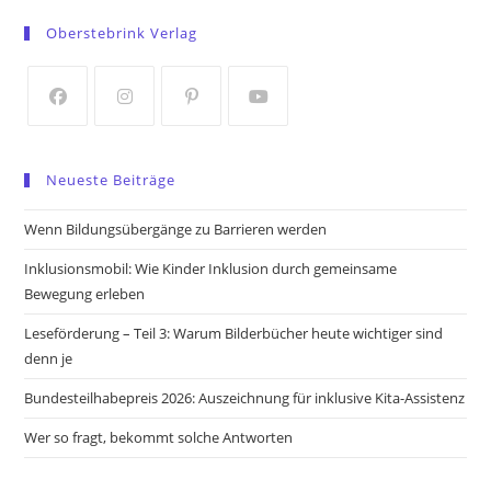
in
in
Oberstebrink Verlag
a
a
new
new
tab
tab
Opens
Opens
Opens
Opens
in
in
in
in
Neueste Beiträge
a
a
a
a
new
new
new
new
Wenn Bildungsübergänge zu Barrieren werden
tab
tab
tab
tab
Inklusionsmobil: Wie Kinder Inklusion durch gemeinsame
Bewegung erleben
Leseförderung – Teil 3: Warum Bilderbücher heute wichtiger sind
denn je
Bundesteilhabepreis 2026: Auszeichnung für inklusive Kita-Assistenz
Wer so fragt, bekommt solche Antworten