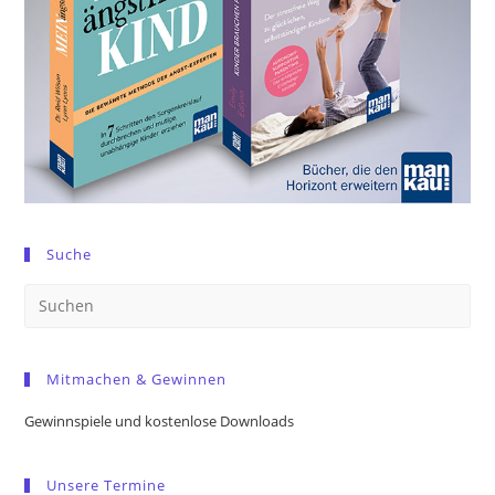
Suche
Pre
Es
to
Mitmachen & Gewinnen
clo
the
Gewinnspiele und kostenlose Downloads
sea
pan
Unsere Termine