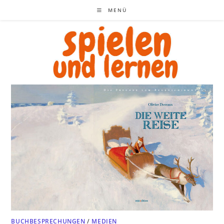
Zum
MENÜ
Inhalt
springen
BUCHBESPRECHUNGEN
/
MEDIEN