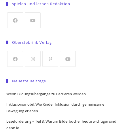
in
spielen und lernen Redaktion
a
new
tab
Opens
Opens
in
in
Oberstebrink Verlag
a
a
new
new
tab
tab
Opens
Opens
Opens
Opens
in
in
in
in
Neueste Beiträge
a
a
a
a
new
new
new
new
Wenn Bildungsübergänge zu Barrieren werden
tab
tab
tab
tab
Inklusionsmobil: Wie Kinder Inklusion durch gemeinsame
Bewegung erleben
Leseförderung – Teil 3: Warum Bilderbücher heute wichtiger sind
denn je