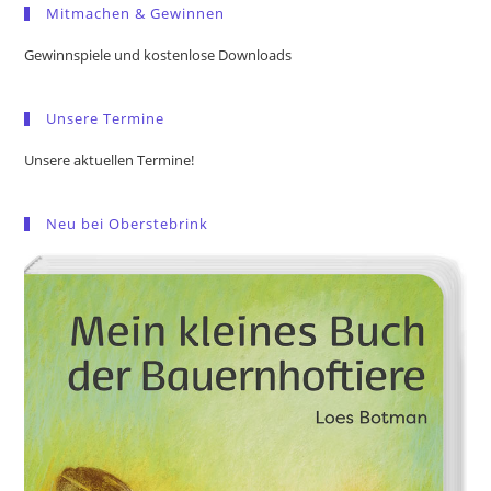
Mitmachen & Gewinnen
clo
the
Gewinnspiele und kostenlose Downloads
sea
pan
Unsere Termine
Unsere aktuellen Termine!
Neu bei Oberstebrink