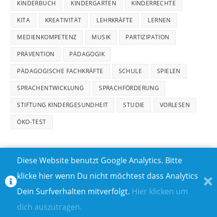
KINDERBUCH
KINDERGARTEN
KINDERRECHTE
KITA
KREATIVITÄT
LEHRKRÄFTE
LERNEN
MEDIENKOMPETENZ
MUSIK
PARTIZIPATION
PRÄVENTION
PÄDAGOGIK
PÄDAGOGISCHE FACHKRÄFTE
SCHULE
SPIELEN
SPRACHENTWICKLUNG
SPRACHFÖRDERUNG
STIFTUNG KINDERGESUNDHEIT
STUDIE
VORLESEN
ÖKO-TEST
Diese Website benutzt Google Analytics. Bitte
klicke hier wenn Du nicht möchtest dass Analytics
MEDIADATEN
DATENSCHUTZ
Dein Surfverhalten mitverfolgt.
Hier klicken um
TEILNAHMEBEDINGUNGEN FÜR GEWINNSPIELE
IMPRESSUM
dich auszutragen.
ÜBER UNS I
KONTAKT I
© COPYRIGHT 2023