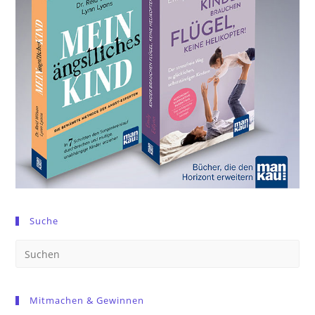
Suche
Pre
Es
to
Mitmachen & Gewinnen
clo