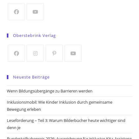
new
tab
Opens
Opens
in
in
Oberstebrink Verlag
a
a
new
new
tab
tab
Opens
Opens
Opens
Opens
in
in
in
in
Neueste Beiträge
a
a
a
a
new
new
new
new
Wenn Bildungsübergänge zu Barrieren werden
tab
tab
tab
tab
Inklusionsmobil: Wie Kinder Inklusion durch gemeinsame
Bewegung erleben
Leseförderung – Teil 3: Warum Bilderbücher heute wichtiger sind
denn je
Bundesteilhabepreis 2026: Auszeichnung für inklusive Kita-Assistenz