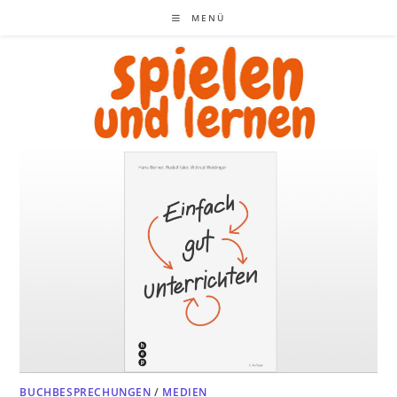
Zum
MENÜ
Inhalt
springen
BUCHBESPRECHUNGEN
/
MEDIEN