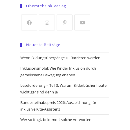
in
in
Oberstebrink Verlag
a
a
new
new
tab
tab
Opens
Opens
Opens
Opens
in
in
in
in
Neueste Beiträge
a
a
a
a
new
new
new
new
Wenn Bildungsübergänge zu Barrieren werden
tab
tab
tab
tab
Inklusionsmobil: Wie Kinder Inklusion durch
gemeinsame Bewegung erleben
Leseförderung – Teil 3: Warum Bilderbücher heute
wichtiger sind denn je
Bundesteilhabepreis 2026: Auszeichnung für
inklusive Kita-Assistenz
Wer so fragt, bekommt solche Antworten