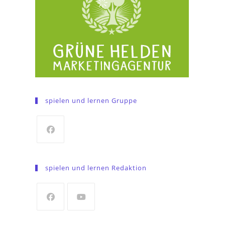
spielen und lernen Gruppe
Opens
in
spielen und lernen Redaktion
a
new
tab
Opens
Opens