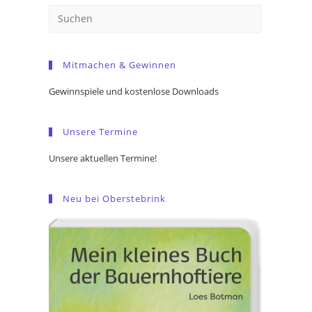
Press
Escape
to
Mitmachen & Gewinnen
close
the
Gewinnspiele und kostenlose Downloads
search
panel.
Unsere Termine
Unsere aktuellen Termine!
Neu bei Oberstebrink