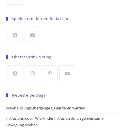
Opens
in
spielen und lernen Redaktion
a
new
tab
Opens
Opens
in
in
Oberstebrink Verlag
a
a
new
new
tab
tab
Opens
Opens
Opens
Opens
in
in
in
in
Neueste Beiträge
a
a
a
a
new
new
new
new
Wenn Bildungsübergänge zu Barrieren werden
tab
tab
tab
tab
Inklusionsmobil: Wie Kinder Inklusion durch gemeinsame
Bewegung erleben