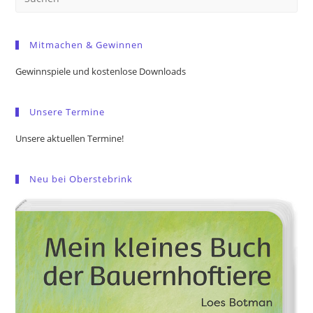
Es
to
Mitmachen & Gewinnen
clo
the
Gewinnspiele und kostenlose Downloads
sea
pan
Unsere Termine
Unsere aktuellen Termine!
Neu bei Oberstebrink