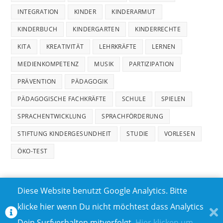
INTEGRATION
KINDER
KINDERARMUT
KINDERBUCH
KINDERGARTEN
KINDERRECHTE
KITA
KREATIVITÄT
LEHRKRÄFTE
LERNEN
MEDIENKOMPETENZ
MUSIK
PARTIZIPATION
PRÄVENTION
PÄDAGOGIK
PÄDAGOGISCHE FACHKRÄFTE
SCHULE
SPIELEN
SPRACHENTWICKLUNG
SPRACHFÖRDERUNG
STIFTUNG KINDERGESUNDHEIT
STUDIE
VORLESEN
ÖKO-TEST
Diese Website benutzt Google Analytics. Bitte
klicke hier wenn Du nicht möchtest dass Analytics
MEDIADATEN
DATENSCHUTZ
Dein Surfverhalten mitverfolgt.
Hier klicken um