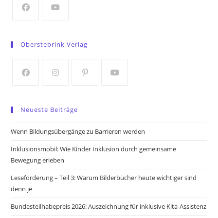
tab
Opens
Opens
in
in
Oberstebrink Verlag
a
a
new
new
tab
tab
Opens
Opens
Opens
Opens
in
in
in
in
Neueste Beiträge
a
a
a
a
new
new
new
new
Wenn Bildungsübergänge zu Barrieren werden
tab
tab
tab
tab
Inklusionsmobil: Wie Kinder Inklusion durch gemeinsame
Bewegung erleben
Leseförderung – Teil 3: Warum Bilderbücher heute wichtiger sind
denn je
Bundesteilhabepreis 2026: Auszeichnung für inklusive Kita-Assistenz