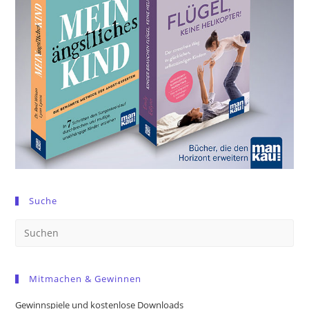
Suche
Pre
Es
to
Mitmachen & Gewinnen
clo
the
Gewinnspiele und kostenlose Downloads