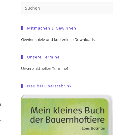
Press
Escape
to
Mitmachen & Gewinnen
close
the
Gewinnspiele und kostenlose Downloads
search
panel.
Unsere Termine
Unsere aktuellen Termine!
Neu bei Oberstebrink
n
r