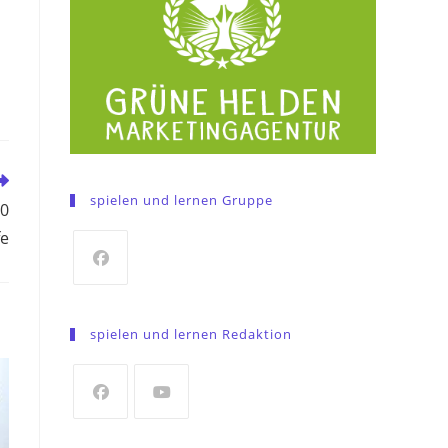
spielen und lernen Gruppe
50
fe
Opens
in
spielen und lernen Redaktion
a
new
tab
Opens
Opens