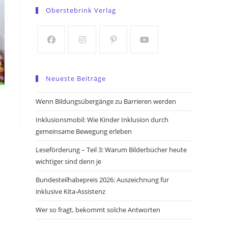
in
in
Oberstebrink Verlag
a
a
new
new
tab
tab
Opens
Opens
Opens
Opens
in
in
in
in
Neueste Beiträge
a
a
a
a
new
new
new
new
Wenn Bildungsübergänge zu Barrieren werden
tab
tab
tab
tab
Inklusionsmobil: Wie Kinder Inklusion durch
gemeinsame Bewegung erleben
Leseförderung – Teil 3: Warum Bilderbücher heute
wichtiger sind denn je
Bundesteilhabepreis 2026: Auszeichnung für
inklusive Kita-Assistenz
Wer so fragt, bekommt solche Antworten