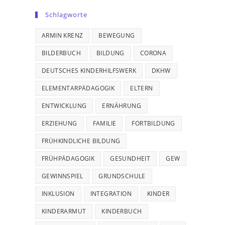
Schlagworte
ARMIN KRENZ
BEWEGUNG
BILDERBUCH
BILDUNG
CORONA
DEUTSCHES KINDERHILFSWERK
DKHW
ELEMENTARPÄDAGOGIK
ELTERN
ENTWICKLUNG
ERNÄHRUNG
ERZIEHUNG
FAMILIE
FORTBILDUNG
FRÜHKINDLICHE BILDUNG
FRÜHPÄDAGOGIK
GESUNDHEIT
GEW
GEWINNSPIEL
GRUNDSCHULE
INKLUSION
INTEGRATION
KINDER
KINDERARMUT
KINDERBUCH