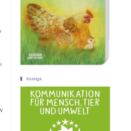
e
u
Anzeige
HW