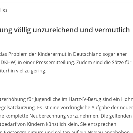
lles
:
ung völlig unzureichend und vermutlich
d das Problem der Kinderarmut in Deutschland sogar eher
 (DKHW) in einer Pressemitteilung. Zudem sind die Sätze für
erhin viel zu gering.
tzerhöhung für Jugendliche im Hartz-IV-Bezug sind ein Hoh
Regelsatzkürzung. Es ist eine vordringliche Aufgabe der neue
eine komplette Neuberechnung vorzunehmen. Die geltenden
tbedarf von Kindern künstlich klein. Sie entsprechen
en Existenzminimum und sollten auf ein Niveau angehoben