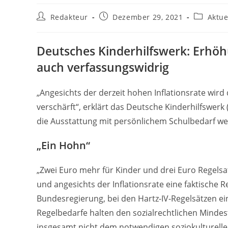
Beitrags-
Beitrag
Beitrags-
Redakteur
Dezember 29, 2021
Aktue
Autor:
veröffentlicht:
Kategorie
Deutsches Kinderhilfswerk: Erhöh
auch verfassungswidrig
„Angesichts der derzeit hohen Inflationsrate wir
verschärft“, erklärt das Deutsche Kinderhilfswerk
die Ausstattung mit persönlichem Schulbedarf weit
„Ein Hohn“
„Zwei Euro mehr für Kinder und drei Euro Regelsa
und angesichts der Inflationsrate eine faktische 
Bundesregierung, bei den Hartz-IV-Regelsätzen 
Regelbedarfe halten den sozialrechtlichen Mindes
insgesamt nicht dem notwendigen soziokulturell