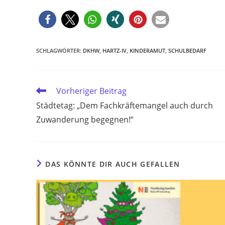
SCHLAGWÖRTER
:
DKHW
,
HARTZ-IV
,
KINDERAMUT
,
SCHULBEDARF
Weitere
Vorheriger Beitrag
Artikel
Städtetag: „Dem Fachkräftemangel auch durch
ansehen
Zuwanderung begegnen!“
DAS KÖNNTE DIR AUCH GEFALLEN