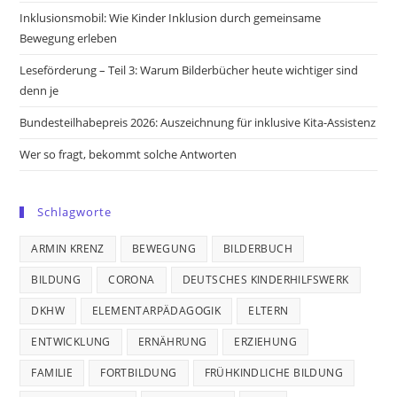
tab
tab
tab
tab
Inklusionsmobil: Wie Kinder Inklusion durch gemeinsame
Bewegung erleben
Leseförderung – Teil 3: Warum Bilderbücher heute wichtiger sind
denn je
Bundesteilhabepreis 2026: Auszeichnung für inklusive Kita-Assistenz
Wer so fragt, bekommt solche Antworten
Schlagworte
ARMIN KRENZ
BEWEGUNG
BILDERBUCH
BILDUNG
CORONA
DEUTSCHES KINDERHILFSWERK
DKHW
ELEMENTARPÄDAGOGIK
ELTERN
ENTWICKLUNG
ERNÄHRUNG
ERZIEHUNG
FAMILIE
FORTBILDUNG
FRÜHKINDLICHE BILDUNG