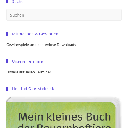
Suche
Pre
Es
to
Mitmachen & Gewinnen
clo
the
Gewinnspiele und kostenlose Downloads
sea
pan
Unsere Termine
Unsere aktuellen Termine!
Neu bei Oberstebrink