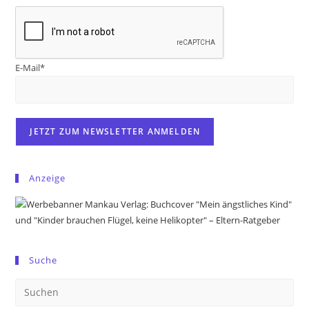
E-Mail*
Anzeige
Suche
Pre
Es