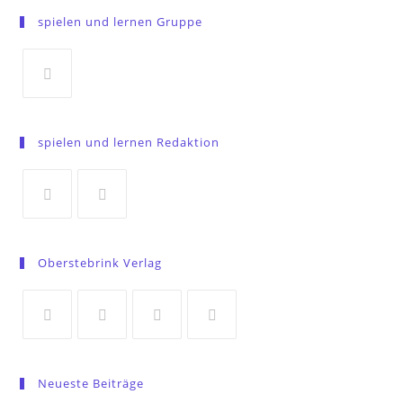
spielen und lernen Gruppe
Opens
in
spielen und lernen Redaktion
a
new
tab
Opens
Opens
in
in
Oberstebrink Verlag
a
a
new
new
tab
tab
Opens
Opens
Opens
Opens
in
in
in
in
Neueste Beiträge
a
a
a
a