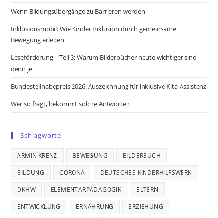
new
new
new
new
Wenn Bildungsübergänge zu Barrieren werden
tab
tab
tab
tab
Inklusionsmobil: Wie Kinder Inklusion durch gemeinsame
Bewegung erleben
Leseförderung – Teil 3: Warum Bilderbücher heute wichtiger sind
denn je
Bundesteilhabepreis 2026: Auszeichnung für inklusive Kita-Assistenz
Wer so fragt, bekommt solche Antworten
Schlagworte
ARMIN KRENZ
BEWEGUNG
BILDERBUCH
BILDUNG
CORONA
DEUTSCHES KINDERHILFSWERK
DKHW
ELEMENTARPÄDAGOGIK
ELTERN
ENTWICKLUNG
ERNÄHRUNG
ERZIEHUNG