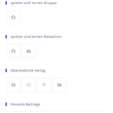
spielen und lernen Gruppe
Opens
in
spielen und lernen Redaktion
a
new
tab
Opens
Opens
in
in
Oberstebrink Verlag
a
a
new
new
tab
tab
Opens
Opens
Opens
Opens
in
in
in
in
Neueste Beiträge
a
a
a
a