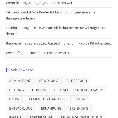
new
new
new
new
Wenn Bildungsübergänge zu Barrieren werden
tab
tab
tab
tab
Inklusionsmobil: Wie Kinder Inklusion durch gemeinsame
Bewegung erleben
Leseförderung – Teil 3: Warum Bilderbücher heute wichtiger sind
denn je
Bundesteilhabepreis 2026: Auszeichnung für inklusive Kita-Assistenz
Wer so fragt, bekommt solche Antworten
Schlagworte
ARMIN KRENZ
BEWEGUNG
BILDERBUCH
BILDUNG
CORONA
DEUTSCHES KINDERHILFSWERK
DKHW
ELEMENTARPÄDAGOGIK
ELTERN
ENTWICKLUNG
ERNÄHRUNG
ERZIEHUNG
FAMILIE
FORTBILDUNG
FRÜHKINDLICHE BILDUNG