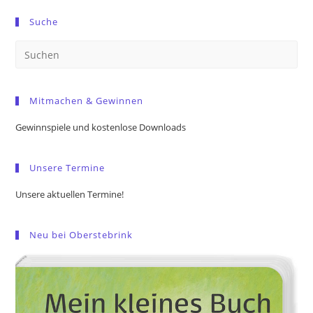
Suche
Pre
Es
to
Mitmachen & Gewinnen
clo
the
Gewinnspiele und kostenlose Downloads
sea
pan
Unsere Termine
Unsere aktuellen Termine!
Neu bei Oberstebrink