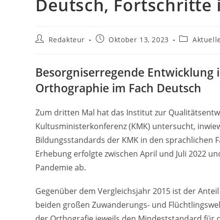
Deutsch, Fortschritte 
Beitrags-
Beitrag
Beitrags-
Redakteur
Oktober 13, 2023
Aktuell
Autor:
veröffentlicht:
Kategorie:
Besorgniserregende Entwicklung 
Orthographie im Fach Deutsch
Zum dritten Mal hat das Institut zur Qualitätsent
Kultusministerkonferenz (KMK) untersucht, inwie
Bildungsstandards der KMK in den sprachlichen F
Erhebung erfolgte zwischen April und Juli 2022 un
Pandemie ab.
Gegenüber dem Vergleichsjahr 2015 ist der Anteil
beiden großen Zuwanderungs- und Flüchtlingswel
der Orthografie jeweils den Mindeststandard für 