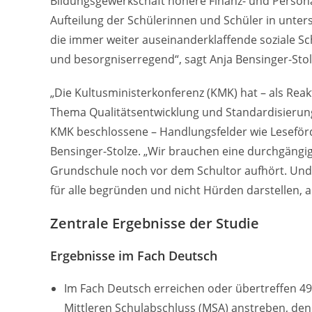
Bildungsgewerkschaft höhere Finanz- und Persona
Aufteilung der Schülerinnen und Schüler in unter
die immer weiter auseinanderklaffende soziale Sc
und besorgniserregend“, sagt Anja Bensinger-Sto
„Die Kultusministerkonferenz (KMK) hat – als Reakt
Thema Qualitätsentwicklung und Standardisierung 
KMK beschlossene – Handlungsfelder wie Leseförd
Bensinger-Stolze. „Wir brauchen eine durchgängi
Grundschule noch vor dem Schultor aufhört. Und 
für alle begründen und nicht Hürden darstellen, 
Zentrale Ergebnisse der Studie
Ergebnisse im Fach Deutsch
Im Fach Deutsch erreichen oder übertreffen 49
Mittleren Schulabschluss (MSA) anstreben, den