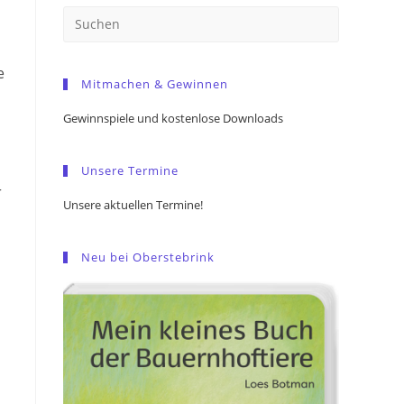
Press
Escape
to
e
Mitmachen & Gewinnen
close
the
Gewinnspiele und kostenlose Downloads
search
panel.
Unsere Termine
r
Unsere aktuellen Termine!
Neu bei Oberstebrink