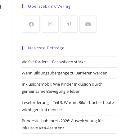
in
in
d
Oberstebrink Verlag
a
a
r
new
new
tab
tab
Opens
Opens
Opens
Opens
in
in
in
in
Neueste Beiträge
a
a
a
a
new
new
new
new
Vielfalt fordert – Fachwissen stärkt
tab
tab
tab
tab
Wenn Bildungsübergänge zu Barrieren werden
Inklusionsmobil: Wie Kinder Inklusion durch
gemeinsame Bewegung erleben
n
Leseförderung – Teil 3: Warum Bilderbücher heute
wichtiger sind denn je
Bundesteilhabepreis 2026: Auszeichnung für
inklusive Kita-Assistenz