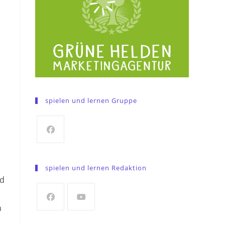
spielen und lernen Gruppe
Opens
in
spielen und lernen Redaktion
a
nd
new
tab
n
Opens
Opens