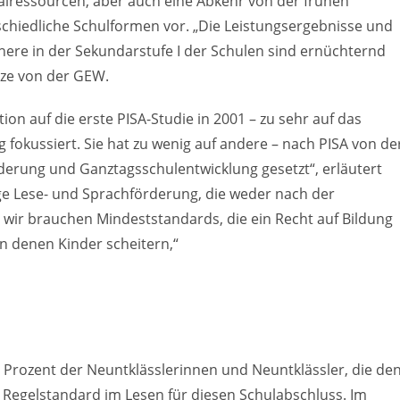
lressourcen, aber auch eine Abkehr von der frühen
schiedliche Schulformen vor. „Die Leistungsergebnisse und
here in der Sekundarstufe I der Schulen sind ernüchternd
lze von der GEW.
ion auf die erste PISA-Studie in 2001 – zu sehr auf das
fokussiert. Sie hat zu wenig auf andere – nach PISA von de
erung und Ganztagsschulentwicklung gesetzt“, erläutert
ge Lese- und Sprachförderung, die weder nach der
wir brauchen Mindeststandards, die ein Recht auf Bildung
an denen Kinder scheitern,“
 Prozent der Neuntklässlerinnen und Neuntklässler, die de
 Regelstandard im Lesen für diesen Schulabschluss. Im