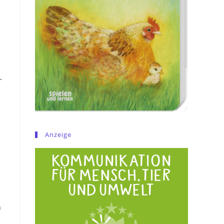
r
Anzeige
n