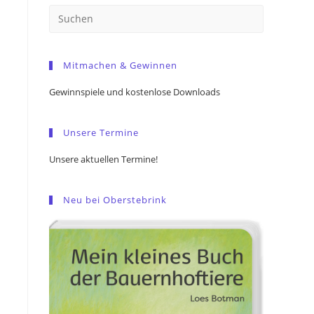
Press
Escape
to
Mitmachen & Gewinnen
close
the
Gewinnspiele und kostenlose Downloads
search
panel.
Unsere Termine
Unsere aktuellen Termine!
Neu bei Oberstebrink