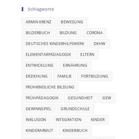
Schlagworte
ARMIN KRENZ
BEWEGUNG
BILDERBUCH
BILDUNG
CORONA
DEUTSCHES KINDERHILFSWERK
DKHW
ELEMENTARPÄDAGOGIK
ELTERN
ENTWICKLUNG
ERNÄHRUNG
ERZIEHUNG
FAMILIE
FORTBILDUNG
FRÜHKINDLICHE BILDUNG
FRÜHPÄDAGOGIK
GESUNDHEIT
GEW
GEWINNSPIEL
GRUNDSCHULE
INKLUSION
INTEGRATION
KINDER
KINDERARMUT
KINDERBUCH