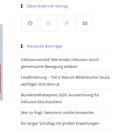
in
in
Oberstebrink Verlag
a
a
new
new
tab
tab
Opens
Opens
Opens
Opens
in
in
in
in
Neueste Beiträge
a
a
a
a
new
new
new
new
Inklusionsmobil: Wie Kinder Inklusion durch
tab
tab
tab
tab
gemeinsame Bewegung erleben
Leseförderung – Teil 3: Warum Bilderbücher heute
wichtiger sind denn je
Bundesteilhabepreis 2026: Auszeichnung für
inklusive Kita-Assistenz
Wer so fragt, bekommt solche Antworten
Ein langer Schultag mit großen Erwartungen