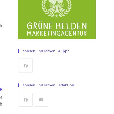
rk
spielen und lernen Gruppe
Opens
in
spielen und lernen Redaktion
a
new
ht
tab
ch
Opens
Opens