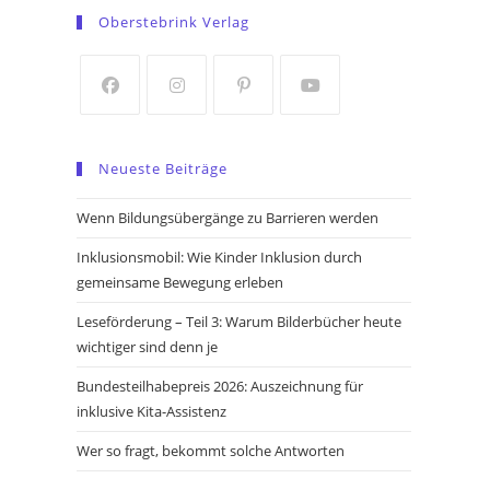
in
in
Oberstebrink Verlag
a
a
new
new
tab
tab
Opens
Opens
Opens
Opens
in
in
in
in
Neueste Beiträge
a
a
a
a
new
new
new
new
Wenn Bildungsübergänge zu Barrieren werden
tab
tab
tab
tab
Inklusionsmobil: Wie Kinder Inklusion durch
gemeinsame Bewegung erleben
Leseförderung – Teil 3: Warum Bilderbücher heute
wichtiger sind denn je
Bundesteilhabepreis 2026: Auszeichnung für
inklusive Kita-Assistenz
Wer so fragt, bekommt solche Antworten