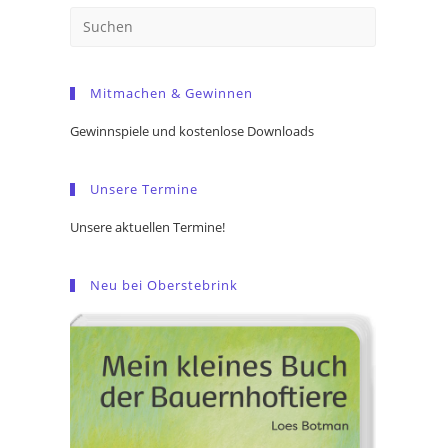
Press
Escape
to
Mitmachen & Gewinnen
close
the
Gewinnspiele und kostenlose Downloads
search
panel.
Unsere Termine
Unsere aktuellen Termine!
Neu bei Oberstebrink