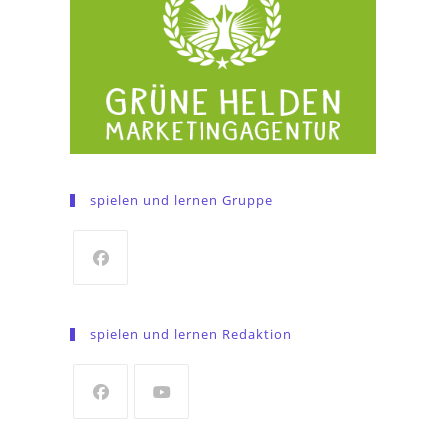
spielen und lernen Gruppe
Opens
in
spielen und lernen Redaktion
a
new
tab
Opens
Opens